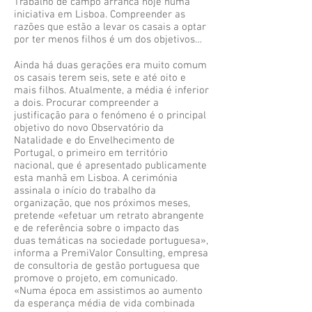
Trabalho de campo arranca hoje numa
iniciativa em Lisboa. Compreender as
razões que estão a levar os casais a optar
por ter menos filhos é um dos objetivos…
Ainda há duas gerações era muito comum
os casais terem seis, sete e até oito e
mais filhos. Atualmente, a média é inferior
a dois. Procurar compreender a
justificação para o fenómeno é o principal
objetivo do novo Observatório da
Natalidade e do Envelhecimento de
Portugal, o primeiro em território
nacional, que é apresentado publicamente
esta manhã em Lisboa. A cerimónia
assinala o início do trabalho da
organização, que nos próximos meses,
pretende «efetuar um retrato abrangente
e de referência sobre o impacto das
duas temáticas na sociedade portuguesa»,
informa a PremiValor Consulting, empresa
de consultoria de gestão portuguesa que
promove o projeto, em comunicado.
«Numa época em assistimos ao aumento
da esperança média de vida combinada