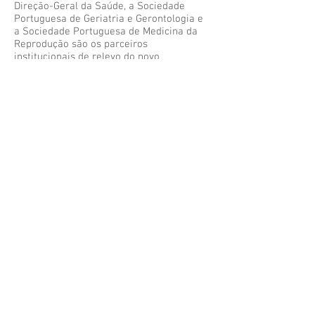
Direção-Geral da Saúde, a Sociedade
Portuguesa de Geriatria e Gerontologia e
a Sociedade Portuguesa de Medicina da
Reprodução são os parceiros
institucionais de relevo do novo
observatório, que conta ainda com o
contributo de várias personalidades de
referência nestas áreas.
«A amostra deste estudo de referência
baseia-se na realização, em diferentes
regiões do país e através de entrevistas
pessoais e diretas, de cerca de 3.000
questionários, 1.700 dos quais dedicados à
temática natalidade e 1.300 ao
envelhecimento», informam os
promotores do projeto. «Os primeiros
resultados sobre a temática do
envelhecimento deverão ser apresentados
no segundo semestre de 2015, altura em
que será já possível conhecer com detalhe
as principais diferenças, a nível nacional,
no que respeita a necessidades
e expetativas da população, bem como
identificar oportunidades de melhoria,