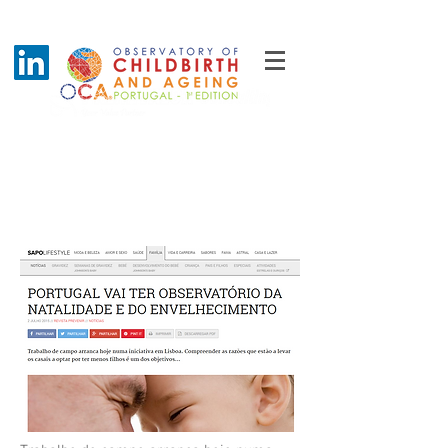
PORTUGAL WILL HAVE AN
OBSERVATORY FOR
CHILDBIRTH AND AGEING